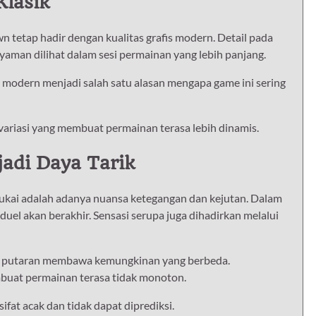
Klasik
tetap hadir dengan kualitas grafis modern. Detail pada
nyaman dilihat dalam sesi permainan yang lebih panjang.
l modern menjadi salah satu alasan mengapa game ini sering
 variasi yang membuat permainan terasa lebih dinamis.
jadi Daya Tarik
sukai adalah adanya nuansa ketegangan dan kejutan. Dalam
duel akan berakhir. Sensasi serupa juga dihadirkan melalui
ap putaran membawa kemungkinan yang berbeda.
mbuat permainan terasa tidak monoton.
fat acak dan tidak dapat diprediksi.