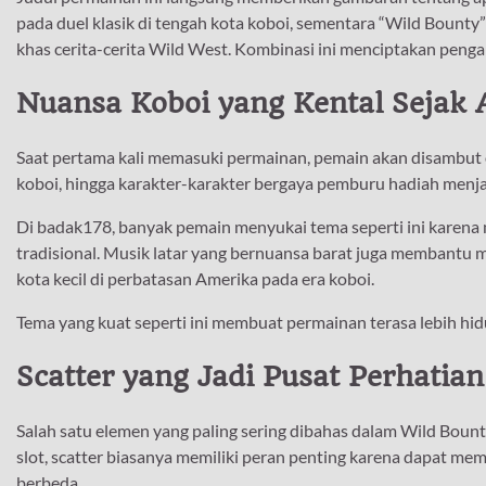
pada duel klasik di tengah kota koboi, sementara “Wild Bount
khas cerita-cerita Wild West. Kombinasi ini menciptakan peng
Nuansa Koboi yang Kental Sejak 
Saat pertama kali memasuki permainan, pemain akan disambut ol
koboi, hingga karakter-karakter bergaya pemburu hadiah menjadi
Di badak178, banyak pemain menyukai tema seperti ini karena
tradisional. Musik latar yang bernuansa barat juga membantu
kota kecil di perbatasan Amerika pada era koboi.
Tema yang kuat seperti ini membuat permainan terasa lebih hi
Scatter yang Jadi Pusat Perhatian
Salah satu elemen yang paling sering dibahas dalam Wild Bou
slot, scatter biasanya memiliki peran penting karena dapat m
berbeda.