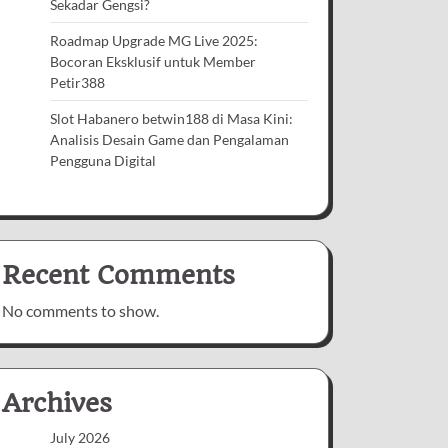
Sekadar Gengsi?
Roadmap Upgrade MG Live 2025:
Bocoran Eksklusif untuk Member
Petir388
Slot Habanero betwin188 di Masa Kini:
Analisis Desain Game dan Pengalaman
Pengguna Digital
Recent Comments
No comments to show.
Archives
July 2026