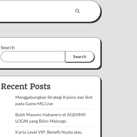
Search
Search
Recent Posts
Menggabungkan Strategi Kasino dan Slot
pada Game MG Live
Bukti Maxwin Habanero di AGENMX
LOGIN yang Bikin Melongo
Kartu Level VIP: Benefit Nyata atau