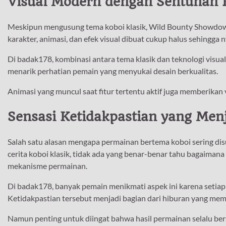
Visual Modern dengan Sentuhan 
Meskipun mengusung tema koboi klasik, Wild Bounty Showdown 
karakter, animasi, dan efek visual dibuat cukup halus sehingga 
Di badak178, kombinasi antara tema klasik dan teknologi visua
menarik perhatian pemain yang menyukai desain berkualitas.
Animasi yang muncul saat fitur tertentu aktif juga memberikan
Sensasi Ketidakpastian yang Men
Salah satu alasan mengapa permainan bertema koboi sering di
cerita koboi klasik, tidak ada yang benar-benar tahu bagaimana 
mekanisme permainan.
Di badak178, banyak pemain menikmati aspek ini karena seti
Ketidakpastian tersebut menjadi bagian dari hiburan yang me
Namun penting untuk diingat bahwa hasil permainan selalu bersi