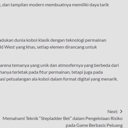
k, dan tampilan modern membuatnya memiliki daya tarik
kan dunia koboi klasik dengan teknologi permainan
d West yang khas, setiap elemen dirancang untuk
karena temanya yang unik dan atmosfernya yang berbeda dari
hanya terletak pada fitur permainan, tetapi juga pada
i petualangan ala koboi dalam format digital yang menarik.
Next:
Memahami Teknik “Stepladder Bet” dalam Pengelolaan Risiko
pada Game Berbasis Peluang