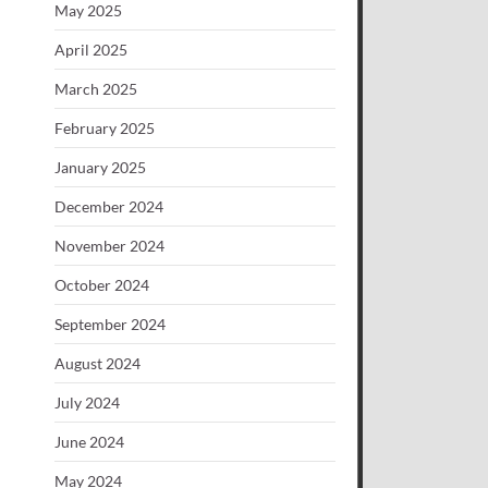
May 2025
April 2025
March 2025
February 2025
January 2025
December 2024
November 2024
October 2024
September 2024
August 2024
July 2024
June 2024
May 2024