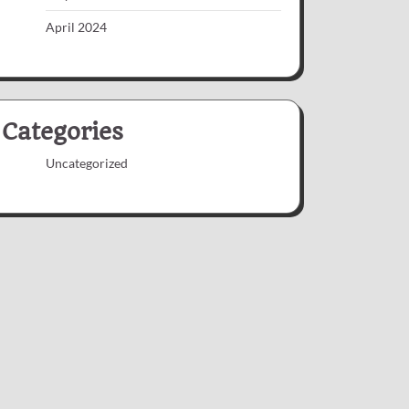
April 2024
Categories
Uncategorized