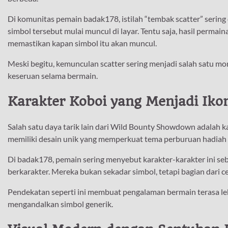
Di komunitas pemain badak178, istilah “tembak scatter” seri
simbol tersebut mulai muncul di layar. Tentu saja, hasil permai
memastikan kapan simbol itu akan muncul.
Meski begitu, kemunculan scatter sering menjadi salah satu 
keseruan selama bermain.
Karakter Koboi yang Menjadi Iko
Salah satu daya tarik lain dari Wild Bounty Showdown adalah k
memiliki desain unik yang memperkuat tema perburuan hadiah 
Di badak178, pemain sering menyebut karakter-karakter ini s
berkarakter. Mereka bukan sekadar simbol, tetapi bagian dari 
Pendekatan seperti ini membuat pengalaman bermain terasa l
mengandalkan simbol generik.