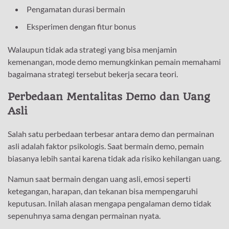
Pengamatan durasi bermain
Eksperimen dengan fitur bonus
Walaupun tidak ada strategi yang bisa menjamin
kemenangan, mode demo memungkinkan pemain memahami
bagaimana strategi tersebut bekerja secara teori.
Perbedaan Mentalitas Demo dan Uang
Asli
Salah satu perbedaan terbesar antara demo dan permainan
asli adalah faktor psikologis. Saat bermain demo, pemain
biasanya lebih santai karena tidak ada risiko kehilangan uang.
Namun saat bermain dengan uang asli, emosi seperti
ketegangan, harapan, dan tekanan bisa mempengaruhi
keputusan. Inilah alasan mengapa pengalaman demo tidak
sepenuhnya sama dengan permainan nyata.