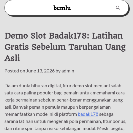
Skip
bcmlu
to
content
Demo Slot Badak178: Latihan
Gratis Sebelum Taruhan Uang
Asli
Posted on
June 13, 2026
by
admin
Dalam dunia hiburan digital, fitur demo slot menjadi salah
satu cara paling populer bagi pemain untuk memahami cara
kerja permainan sebelum benar-benar menggunakan uang
asli. Banyak pemain pemula maupun berpengalaman
memanfaatkan mode ini di platform
badak178
sebagai
sarana latihan untuk mengenali pola permainan, fitur bonus,
dan ritme spin tanpa risiko kehilangan modal. Meski begitu,