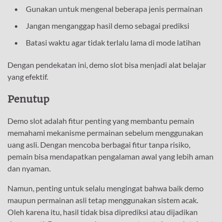
Gunakan untuk mengenal beberapa jenis permainan
Jangan menganggap hasil demo sebagai prediksi
Batasi waktu agar tidak terlalu lama di mode latihan
Dengan pendekatan ini, demo slot bisa menjadi alat belajar
yang efektif.
Penutup
Demo slot adalah fitur penting yang membantu pemain
memahami mekanisme permainan sebelum menggunakan
uang asli. Dengan mencoba berbagai fitur tanpa risiko,
pemain bisa mendapatkan pengalaman awal yang lebih aman
dan nyaman.
Namun, penting untuk selalu mengingat bahwa baik demo
maupun permainan asli tetap menggunakan sistem acak.
Oleh karena itu, hasil tidak bisa diprediksi atau dijadikan