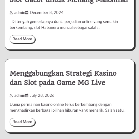
admin
December 8, 2024
Di tengah gemerlapnya dunia perjudian online yang semakin
berkembang, slot Habanero muncul sebagai salah…
Read More
Menggabungkan Strategi Kasino
dan Slot pada Game MG Live
admin
July 28, 2026
Dunia permainan kasino online terus berkembang dengan
menghadirkan berbagai pilihan hiburan yang menarik. Salah satu…
Read More