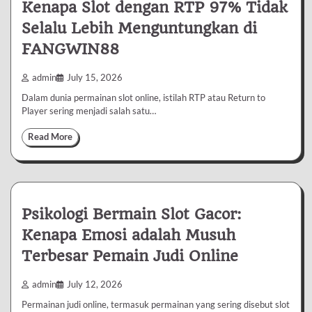
Kenapa Slot dengan RTP 97% Tidak
Selalu Lebih Menguntungkan di
FANGWIN88
admin
July 15, 2026
Dalam dunia permainan slot online, istilah RTP atau Return to
Player sering menjadi salah satu…
Read More
Psikologi Bermain Slot Gacor:
Kenapa Emosi adalah Musuh
Terbesar Pemain Judi Online
admin
July 12, 2026
Permainan judi online, termasuk permainan yang sering disebut slot