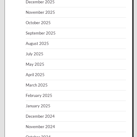
December 2025
November 2025
October 2025
September 2025
August 2025
July 2025
May 2025
April 2025
March 2025
February 2025
January 2025
December 2024
November 2024