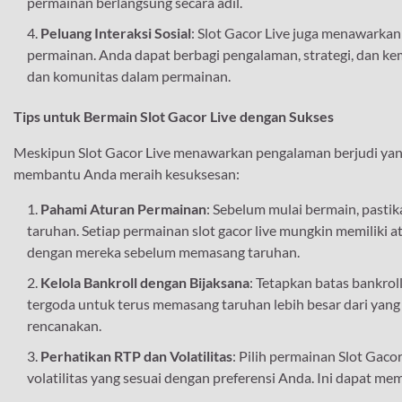
permainan berlangsung secara adil.
Peluang Interaksi Sosial
: Slot Gacor Live juga menawarkan
permainan. Anda dapat berbagi pengalaman, strategi, dan 
dan komunitas dalam permainan.
Tips untuk Bermain Slot Gacor Live dengan Sukses
Meskipun Slot Gacor Live menawarkan pengalaman berjudi yang
membantu Anda meraih kesuksesan:
Pahami Aturan Permainan
: Sebelum mulai bermain, pas
taruhan. Setiap permainan slot gacor live mungkin memiliki 
dengan mereka sebelum memasang taruhan.
Kelola Bankroll dengan Bijaksana
: Tetapkan batas bankrol
tergoda untuk terus memasang taruhan lebih besar dari yan
rencanakan.
Perhatikan RTP dan Volatilitas
: Pilih permainan Slot Gaco
volatilitas yang sesuai dengan preferensi Anda. Ini dapat