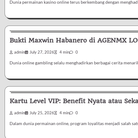
Dunia permainan kasino online terus berkembang dengan menghadir
Uncategorized
Bukti Maxwin Habanero di AGENMX LO
admin
July 27, 2026
4 min
0
Dunia online gambling selalu menghadirkan berbagai cerita menari
Uncategorized
Kartu Level VIP: Benefit Nyata atau Sek
admin
July 25, 2026
4 min
0
Dalam dunia permainan online, program loyalitas menjadi salah sat