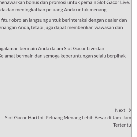
e menawarkan bonus dan promosi untuk pemain Slot Gacor Live.
nda dan meningkatkan peluang Anda untuk menang.
 fitur obrolan langsung untuk berinteraksi dengan dealer dan
senangan Anda, tetapi juga dapat memberikan wawasan dan
ngalaman bermain Anda dalam Slot Gacor Live dan
Selamat bermain dan semoga keberuntungan selalu berpihak
Next:
Slot Gacor Hari Ini: Peluang Menang Lebih Besar di Jam-Jam
Tertentu