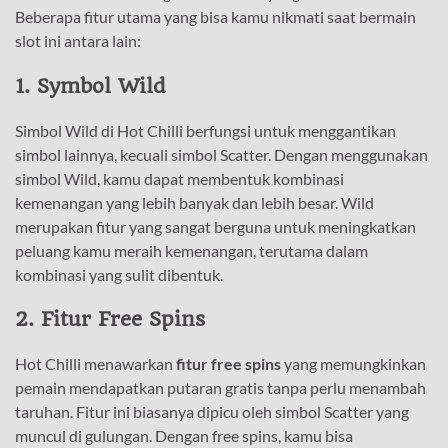
Beberapa fitur utama yang bisa kamu nikmati saat bermain
slot ini antara lain:
1.
Symbol Wild
Simbol Wild di Hot Chilli berfungsi untuk menggantikan
simbol lainnya, kecuali simbol Scatter. Dengan menggunakan
simbol Wild, kamu dapat membentuk kombinasi
kemenangan yang lebih banyak dan lebih besar. Wild
merupakan fitur yang sangat berguna untuk meningkatkan
peluang kamu meraih kemenangan, terutama dalam
kombinasi yang sulit dibentuk.
2.
Fitur Free Spins
Hot Chilli menawarkan
fitur free spins
yang memungkinkan
pemain mendapatkan putaran gratis tanpa perlu menambah
taruhan. Fitur ini biasanya dipicu oleh simbol Scatter yang
muncul di gulungan. Dengan free spins, kamu bisa