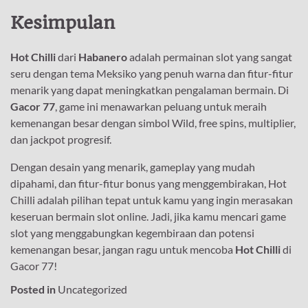
Kesimpulan
Hot Chilli
dari
Habanero
adalah permainan slot yang sangat
seru dengan tema Meksiko yang penuh warna dan fitur-fitur
menarik yang dapat meningkatkan pengalaman bermain. Di
Gacor 77
, game ini menawarkan peluang untuk meraih
kemenangan besar dengan simbol Wild, free spins, multiplier,
dan jackpot progresif.
Dengan desain yang menarik, gameplay yang mudah
dipahami, dan fitur-fitur bonus yang menggembirakan, Hot
Chilli adalah pilihan tepat untuk kamu yang ingin merasakan
keseruan bermain slot online. Jadi, jika kamu mencari game
slot yang menggabungkan kegembiraan dan potensi
kemenangan besar, jangan ragu untuk mencoba
Hot Chilli
di
Gacor 77!
Posted in
Uncategorized