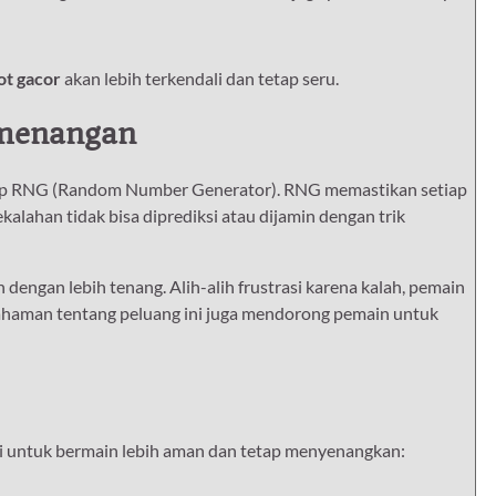
ot gacor
akan lebih terkendali dan tetap seru.
menangan
ep RNG (Random Number Generator). RNG memastikan setiap
ekalahan tidak bisa diprediksi atau dijamin dengan trik
ngan lebih tenang. Alih-alih frustrasi karena kalah, pemain
mahaman tentang peluang ini juga mendorong pemain untuk
egi untuk bermain lebih aman dan tetap menyenangkan: