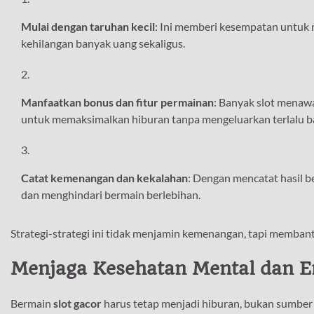
Mulai dengan taruhan kecil
: Ini memberi kesempatan untuk 
kehilangan banyak uang sekaligus.
Manfaatkan bonus dan fitur permainan
: Banyak slot menawa
untuk memaksimalkan hiburan tanpa mengeluarkan terlalu b
Catat kemenangan dan kekalahan
: Dengan mencatat hasil b
dan menghindari bermain berlebihan.
Strategi-strategi ini tidak menjamin kemenangan, tapi memb
Menjaga Kesehatan Mental dan E
Bermain
slot gacor
harus tetap menjadi hiburan, bukan sumber s