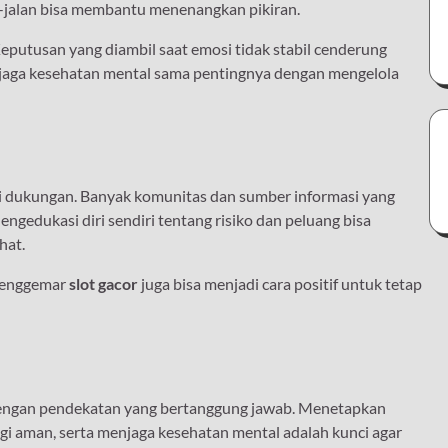
lan-jalan bisa membantu menenangkan pikiran.
Keputusan yang diambil saat emosi tidak stabil cenderung
enjaga kesehatan mental sama pentingnya dengan mengelola
ari dukungan. Banyak komunitas dan sumber informasi yang
ngedukasi diri sendiri tentang risiko dan peluang bisa
hat.
 penggemar
slot gacor
juga bisa menjadi cara positif untuk tetap
dengan pendekatan yang bertanggung jawab. Menetapkan
 aman, serta menjaga kesehatan mental adalah kunci agar