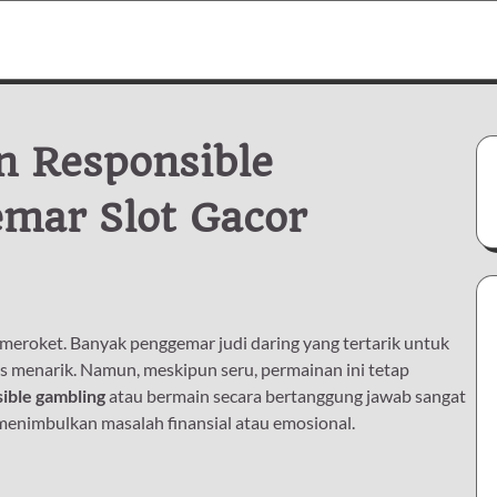
 Responsible
mar Slot Gacor
meroket. Banyak penggemar judi daring yang tertarik untuk
menarik. Namun, meskipun seru, permainan ini tetap
ible gambling
atau bermain secara bertanggung jawab sangat
enimbulkan masalah finansial atau emosional.