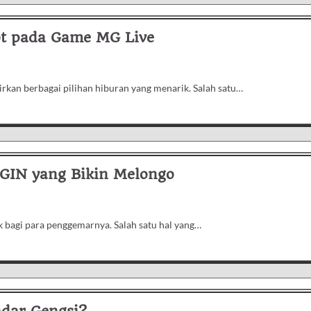
ot pada Game MG Live
kan berbagai pilihan hiburan yang menarik. Salah satu…
GIN yang Bikin Melongo
k bagi para penggemarnya. Salah satu hal yang…