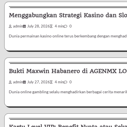
Uncategorized
Menggabungkan Strategi Kasino dan Sl
admin
July 28, 2026
4 min
0
Dunia permainan kasino online terus berkembang dengan menghadir
Uncategorized
Bukti Maxwin Habanero di AGENMX LO
admin
July 27, 2026
4 min
0
Dunia online gambling selalu menghadirkan berbagai cerita menari
Uncategorized