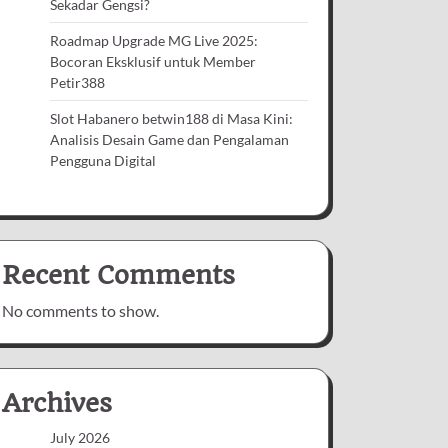
Sekadar Gengsi?
Roadmap Upgrade MG Live 2025:
Bocoran Eksklusif untuk Member
Petir388
Slot Habanero betwin188 di Masa Kini:
Analisis Desain Game dan Pengalaman
Pengguna Digital
Recent Comments
No comments to show.
Archives
July 2026