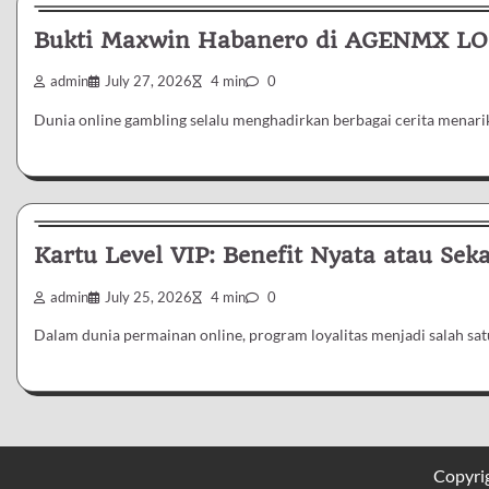
Bukti Maxwin Habanero di AGENMX LO
admin
July 27, 2026
4 min
0
Dunia online gambling selalu menghadirkan berbagai cerita menari
Uncategorized
Kartu Level VIP: Benefit Nyata atau Sek
admin
July 25, 2026
4 min
0
Dalam dunia permainan online, program loyalitas menjadi salah sat
Copyri