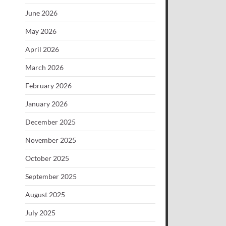
June 2026
May 2026
April 2026
March 2026
February 2026
January 2026
December 2025
November 2025
October 2025
September 2025
August 2025
July 2025