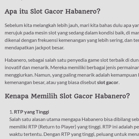
Apa itu Slot Gacor Habanero?
Sebelum kita melangkah lebih jauh, mari kita bahas dulu apa 
merujuk pada mesin slot yang sedang dalam kondisi baik, di man
dikenal dengan frekuensi kemenangan yang lebih sering, dan t
mendapatkan jackpot besar.
Habanero, sebagai salah satu penyedia game slot terbaik di dun
inovatif dan menarik. Mereka memiliki berbagai jenis permaina
menggiurkan. Namun, yang paling menarik adalah kemampuan 
kemenangan besar, atau yang biasa disebut
slot gacor
.
Kenapa Memilih Slot Gacor Habanero?
RTP yang Tinggi
Salah satu alasan utama mengapa Habanero bisa dibilang se
memiliki RTP (Return to Player) yang tinggi. RTP ini adalah 
waktu tertentu. Dengan RTP yang tinggi, peluang untuk mena