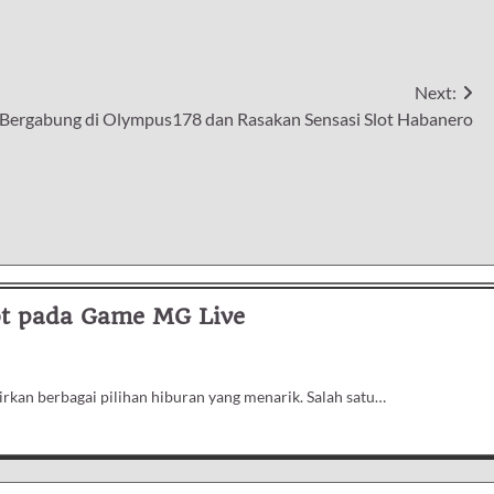
Next:
Bergabung di Olympus178 dan Rasakan Sensasi Slot Habanero
ot pada Game MG Live
kan berbagai pilihan hiburan yang menarik. Salah satu…