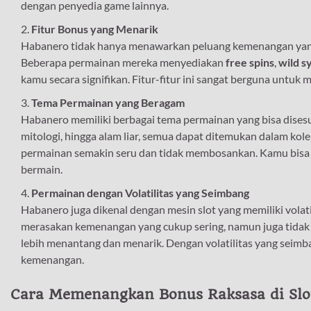
dengan penyedia game lainnya.
Fitur Bonus yang Menarik
Habanero tidak hanya menawarkan peluang kemenangan yang le
Beberapa permainan mereka menyediakan
free spins
,
wild s
kamu secara signifikan. Fitur-fitur ini sangat berguna unt
Tema Permainan yang Beragam
Habanero memiliki berbagai tema permainan yang bisa disesu
mitologi, hingga alam liar, semua dapat ditemukan dalam ko
permainan semakin seru dan tidak membosankan. Kamu bisa m
bermain.
Permainan dengan Volatilitas yang Seimbang
Habanero juga dikenal dengan mesin slot yang memiliki volati
merasakan kemenangan yang cukup sering, namun juga tidak 
lebih menantang dan menarik. Dengan volatilitas yang seimb
kemenangan.
Cara Memenangkan Bonus Raksasa di Slo