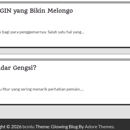
GIN yang Bikin Melongo
k bagi para penggemarnya. Salah satu hal yang…
adar Gengsi?
u fitur yang sering menarik perhatian pemain.…
ght © 2026
bcmlu
Theme: Glowing Blog By
Adore Themes
.