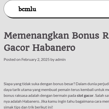
Skip
bcmlu
to
content
Memenangkan Bonus Ra
Gacor Habanero
Posted on
February 2, 2025
by
admin
Siapa yang tidak suka dengan bonus besar? Dalam dunia perjudi
daya tarik utama yang membuat pemain terus kembali untuk me
bonus raksasa adalah dengan bermain pada
slot gacor
. Salah s
nya adalah Habanero. Jika kamu ingin tahu bagaimana cara 
simak tips dan trik berikut ini!