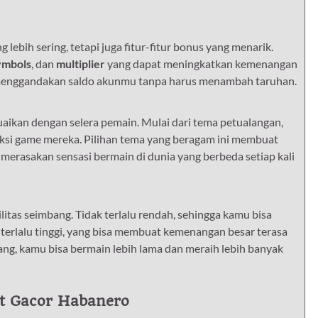
bih sering, tetapi juga fitur-fitur bonus yang menarik.
ymbols
, dan
multiplier
yang dapat meningkatkan kemenangan
uk menggandakan saldo akunmu tanpa harus menambah taruhan.
aikan dengan selera pemain. Mulai dari tema petualangan,
leksi game mereka. Pilihan tema yang beragam ini membuat
erasakan sensasi bermain di dunia yang berbeda setiap kali
litas seimbang. Tidak terlalu rendah, sehingga kamu bisa
terlalu tinggi, yang bisa membuat kemenangan besar terasa
ang, kamu bisa bermain lebih lama dan meraih lebih banyak
t Gacor Habanero