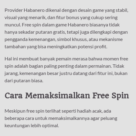
Provider Habanero dikenal dengan desain game yang stabil,
visual yang menarik, dan fitur bonus yang cukup sering
muncul. Free spin dalam game Habanero biasanya tidak
hanya sekadar putaran gratis, tetapi juga dilengkapi dengan
pengganda kemenangan, simbol khusus, atau mekanisme
tambahan yang bisa meningkatkan potensi profit.
Hal ini membuat banyak pemain merasa bahwa momen free
spin adalah bagian paling penting dalam permainan. Tidak
jarang, kemenangan besar justru datang dari fitur ini, bukan
dari putaran biasa.
Cara Memaksimalkan Free Spin
Meskipun free spin terlihat seperti hadiah acak, ada
beberapa cara untuk memaksimalkannya agar peluang
keuntungan lebih optimal.