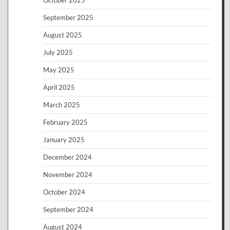
October 2025
September 2025
August 2025
July 2025
May 2025
April 2025
March 2025
February 2025
January 2025
December 2024
November 2024
October 2024
September 2024
August 2024