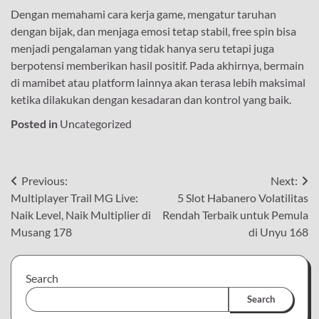
Dengan memahami cara kerja game, mengatur taruhan
dengan bijak, dan menjaga emosi tetap stabil, free spin bisa
menjadi pengalaman yang tidak hanya seru tetapi juga
berpotensi memberikan hasil positif. Pada akhirnya, bermain
di mamibet atau platform lainnya akan terasa lebih maksimal
ketika dilakukan dengan kesadaran dan kontrol yang baik.
Posted in
Uncategorized
Post
Previous:
Next:
Multiplayer Trail MG Live:
5 Slot Habanero Volatilitas
navigation
Naik Level, Naik Multiplier di
Rendah Terbaik untuk Pemula
Musang 178
di Unyu 168
Search
Search