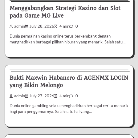
Menggabungkan Strategi Kasino dan Slot
pada Game MG Live
admin
July 28, 2026
4 min
0
Dunia permainan kasino online terus berkembang dengan
menghadirkan berbagai pilihan hiburan yang menarik. Salah satu…
Uncategorized
Bukti Maxwin Habanero di AGENMX LOGIN
yang Bikin Melongo
admin
July 27, 2026
4 min
0
Dunia online gambling selalu menghadirkan berbagai cerita menarik
bagi para penggemarnya. Salah satu hal yang…
Uncategorized