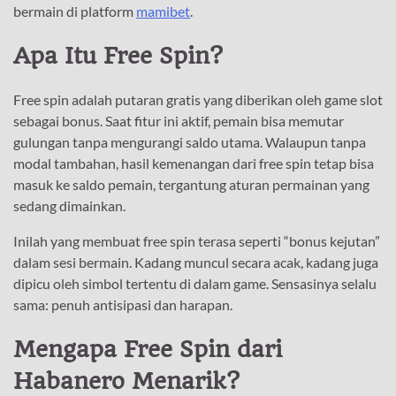
bermain di platform
mamibet
.
Apa Itu Free Spin?
Free spin adalah putaran gratis yang diberikan oleh game slot
sebagai bonus. Saat fitur ini aktif, pemain bisa memutar
gulungan tanpa mengurangi saldo utama. Walaupun tanpa
modal tambahan, hasil kemenangan dari free spin tetap bisa
masuk ke saldo pemain, tergantung aturan permainan yang
sedang dimainkan.
Inilah yang membuat free spin terasa seperti “bonus kejutan”
dalam sesi bermain. Kadang muncul secara acak, kadang juga
dipicu oleh simbol tertentu di dalam game. Sensasinya selalu
sama: penuh antisipasi dan harapan.
Mengapa Free Spin dari
Habanero Menarik?