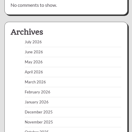
No comments to show.
Archives
July 2026
June 2026
May 2026
April 2026
March 2026
February 2026
January 2026
December 2025
November 2025