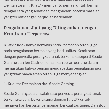
Dengan cara ini, Kilat77 membantu pemain untuk bermain
dengan cara yang sehat dan menghindari potensi masalah
yang terkait dengan perjudian berlebihan.
Pengalaman Judi yang Ditingkatkan dengan
Kemitraan Terpercaya
Kilat77 tidak hanya berfokus pada keamanan tetapi juga
pada pengalaman bermain yang berkualitas. Kemitraan
dengan penyedia perangkat lunak terkemuka seperti Spade
Gaming dan Ion Casino memainkan peran penting dalam
memastikan bahwa pemain mendapatkan pengalaman judi
yang tidak hanya aman tetapi juga menyenangkan.
1. Kualitas Permainan dari Spade Gaming
Spade Gaming adalah salah satu penyedia perangkat lunak
terkemuka yang bekerja sama dengan Kilat77 untuk
menawarkan berbagai permainan berkualitas tinggi. Dari slot