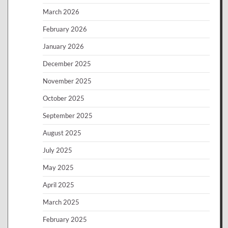
March 2026
February 2026
January 2026
December 2025
November 2025
October 2025
September 2025
August 2025
July 2025
May 2025
April 2025
March 2025
February 2025