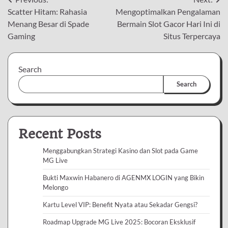
Post
Scatter Hitam: Rahasia
Mengoptimalkan Pengalaman
navigation
Menang Besar di Spade
Bermain Slot Gacor Hari Ini di
Gaming
Situs Terpercaya
Search
Search
Recent Posts
Menggabungkan Strategi Kasino dan Slot pada Game
MG Live
Bukti Maxwin Habanero di AGENMX LOGIN yang Bikin
Melongo
Kartu Level VIP: Benefit Nyata atau Sekadar Gengsi?
Roadmap Upgrade MG Live 2025: Bocoran Eksklusif