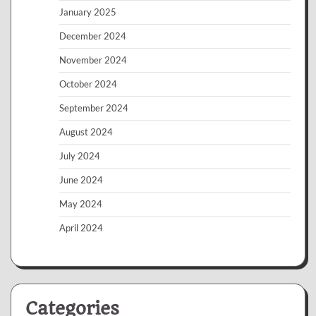
January 2025
December 2024
November 2024
October 2024
September 2024
August 2024
July 2024
June 2024
May 2024
April 2024
Categories